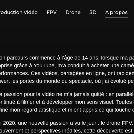
roduction Vidéo
FPV
Drone
3D
A propos
on parcours commence à l’âge de 14 ans, lorsque ma pas
pprise grâce à YouTube, m’a conduit à acheter une camé
rformances. Ces vidéos, partagées en ligne, ont rapideme
vert les portes du monde du spectacle, où j’ai évolué p
 passion pour la vidéo ne m’a jamais quitté : en parallèl
ntinué à filmer et à développer mon sens visuel. Toutes
finé mon regard artistique et m’ont appris ce qui touche e
 2020, une nouvelle passion a vu le jour : le drone FPV.
ouvement et perspectives inédites, cette découverte es