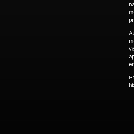
na
mo
pr
Au
me
vi
a
e
Po
hi