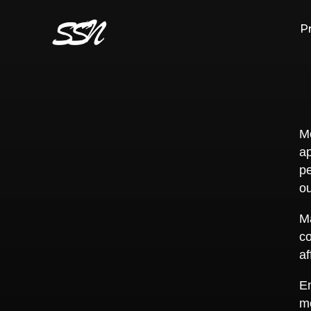
P
M
a
pe
ou
Ma
co
af
En
m