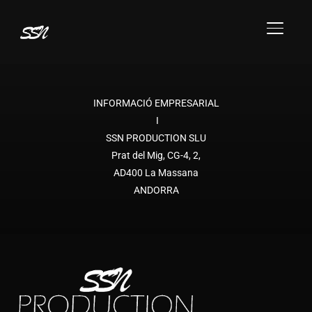
DISPONIBLE EN EL MÓN SENCER
TOGGL
contact@ssn-production.com
I
INFORMACIÓ EMPRESARIAL
I
SSN PRODUCTION SLU
Prat del Mig, CG-4, 2,
AD400 La Massana
ANDORRA