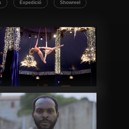
s
Expedició
Showreel