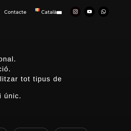
Contacte
Català
onal.
ió.
itzar tot tipus de
i únic.