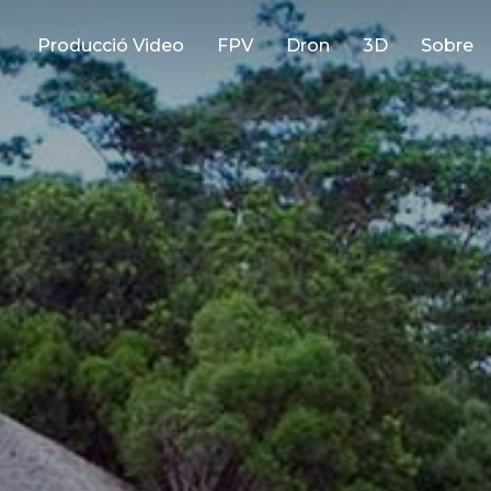
Producció Video
FPV
Dron
3D
Sobre